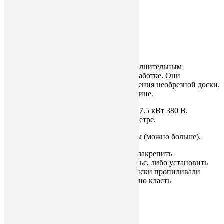
Главная
»
Кромкообрезные станки
Кромкообрезные станки
Кромкообрезные станки являются дополнительным
оборудованием к первичной деревообработке. Они
предназначены для продольного кромления необрезной доски,
бруса, плахи в размер по заданной ширине.
Двухпил оснащается моторами 5.5 или 7.5 кВт 380 В.
Максимальные диски до 500 мм в диаметре.
Раздвижение дисков от 50 мм до 400 мм (можно больше).
Для работы на кромкорезе необходимо закрепить
подкладочную доску по всей длине рельс, либо установить
пять поперечных брусков так, чтобы диски пропиливали
подкладку на 1…3 мм. После чего можно класть
обрабатываемый материал.