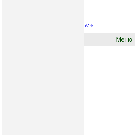
Все права защищены. © Пилостав
Создание и продвижение сайта:
Milana Web
Меню