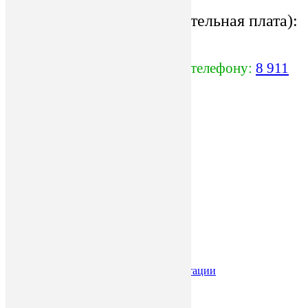
Ноги на рельсах (дополнительная плата):
8 000 руб.
По всем вопросам звоните по телефону:
8 911
697-40-85
Бензиновые пилорамы
Электрические пилорамы
Дисковые пилорамы
Торцовки
Оборудование для тарной доски
Главная
Бензиновые пилорамы
Электрические пилорамы
Пилорама электрическая на 220В
Кромкообрезные станки
Торцовки
Дисковые пилорамы
Подготовка пилорамы к эксплуатации
Оборудование для тарной доски
Доставка