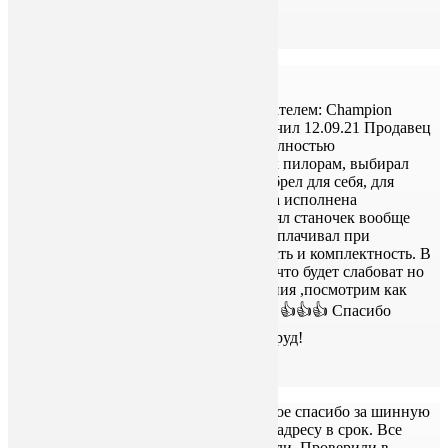
хороший инструмент!
Григорий
УДМУРТСКАЯ РЕСПУБЛИКА!
🌟🌟🌟🌟🌟
Заказывали Шинную пилораму с двигателем: Сhampion
G200vk мощностью 6 л.с 11.08.21 получил 12.09.21 Продавец
он же производитель общительный, полностью
проконсультировали по поводу данных пилорам, выбирал
пилораму по их рекомендациям. Приобрел для себя, для
работы в деревне на участке. Пилорама исполнена
качественно и добротно, в деле проверял станочек вообще
ОГОНЬ🔥🔥🔥СУПЕРРР АППАРАТ Оплачивал при
получении после осмотра на целостность и комплектность. В
целом покупкой очень доволен, думал что будет слабоват но
реальность превосходит самого ожидания ,посмотрим как
поведет себя в ДАЛЬНЕЙШЕМ.🔥🔥🔥👍👍👍 Спасибо
ребятам МОЛОДЦЫ👍👍👍👍👍за их труд!
Ильнар
Уважаемый Дмитрий Петрович, большое спасибо за шинную
пилораму-170. Пришла по указанному адресу в срок. Все
отлично. Сегодня установили, запустили. Проверили в