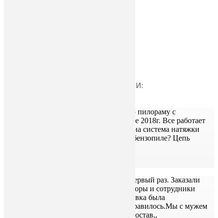
Отзыв:
ОТЗЫВЫ О НАШЕМ ОБОРУДОВАНИИ:
Добрый день! Приобрел у Вас шинную пилораму с
бензиновым двигателем 5,5 л/с в ноябре 2018г. Все работает
нормально. Единственное, не продумана система натяжки
цепи. Можно ли как-то подобно как в бензопиле? Цепь
слабнет после распиловки двух бревен.
Павел
В компанию ,,Пилостав,, обратились первый раз. Заказали
шинную бензиновую пилораму.Операторы и сотрудники
хорошие,было приятно общаться.Доставка была
вовремя,проблем не было.Нам всё понравилось.Мы с мужем
рекомендуем эту фирму. Спасибо ,,Пилостав,,