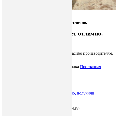
Главная
»
Покупал в 2021г. Работает отлично.
Покупал в 2021г. Работает отлично.
Опубликовано
05.02.2023
на
admin
Покупал в 2021г. Работает отлично. Спасибо производителям.
Для личного пользования просто песня
Эта запись была опубликована в . Закладка
Постоянная
ссылка
.
Сообщение навигации
←
Заказали шинную пилораму большую, получили
Год назад заказал пилораму с
→
ОСТАВЬТЕ ОТЗЫВ, ЗАПОЛНИВ ФОРМУ: