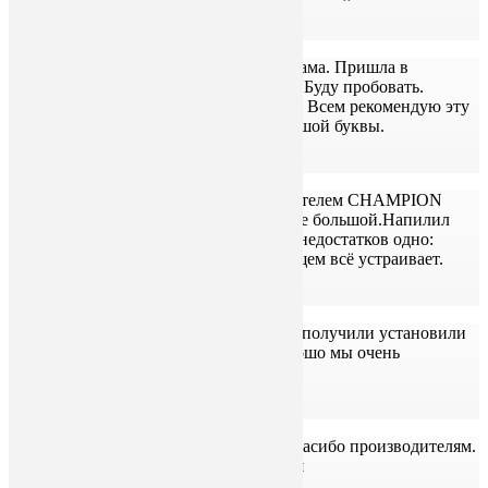
Валентина
Заказывал бензиновый шинный пилорама. Пришла в
Архангельск за неделю. Всем доволен. Буду пробовать.
Общением с продавцам очень доволен. Всем рекомендую эту
компанию. Это-профиссионалы с большой буквы.
Павел Иванович Быков
Поставщик надёжный,покупал с двигателем CHAMPION
200,пилит хорошо,расход по бензину не большой.Напилил
бруса на дом 6 на 8 и разной доски.Из недостатков одно:
толщина 6мм среза.Ну это шина! В общем всё устраивает.
Юрий
Заказали шинную пилораму большую, получили установили
попробовали пилить, пилит очень хорошо мы очень
довольны!
Андрей
Покупал в 2021г. Работает отлично. Спасибо производителям.
Для личного пользования просто песня