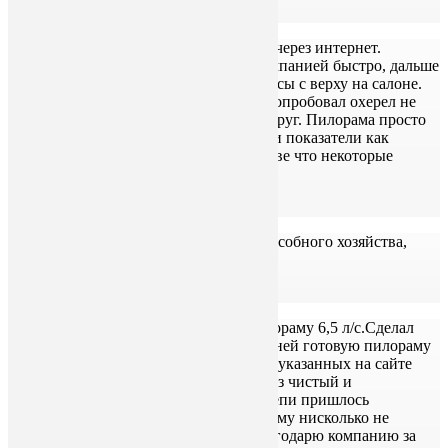
Николай
Год назад заказал пилораму с мотором через интернет.
Доставили до Омска транспортной компанией быстро, дальше
сам привёз на л200 станок в кузов рельсы с верху на салоне.
Перед запуском сомневался во всём. Попробовал охерел не
только сам но и куча злопыхателей вокруг. Пилорама просто
КЛАСС для своего озяйства, работает и показатели как
заявлено в рекламе, нареканий нет, разве что некоторые
мелочи.
Иванцов Николай омская обл тевриз
Купил год назад пилораму 7лс, для подсобного хозяйства,
-КЛАССНАЯ ВЕЩЬ
Тевриз Электрон
Осенью 2020г.заказал бензиновую пилораму 6,5 л/с.Сделал
предоплату в размере 5000р.Через 10 дней готовую пилораму
отправили в Кемерово.После настроек указанных на сайте
компании пилорама пилит идеально,рез чистый и
ровный,кое,что в отношении смазки цепи пришлось
доработать.О том,что приобрел пилораму нисколько не
пожалел,очень доволен её работой.Благодарю компанию за