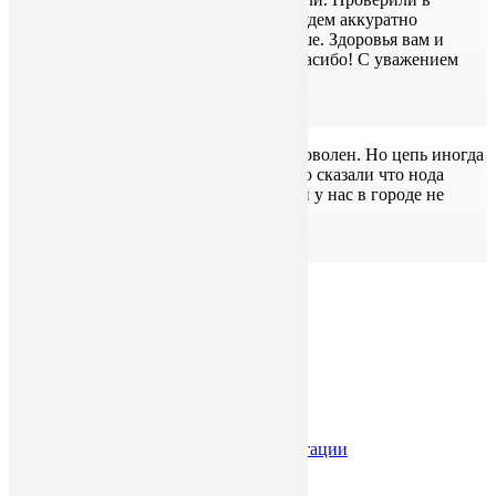
работе. Пилорамой очень довольны. Будем аккуратно
эксплуатировать, чтобы служила дольше. Здоровья вам и
успехов в бизнесе. Еще раз большое спасибо! С уважением
Трямкина М.М.
Трямкина Марина Михайловна
Очень хорошо спасибо за пиларама я доволен. Но цепь иногда
пилить криво. Может у меня опыт мало сказали что нода
точить под 10 градусов. Таких ценовой у нас в городе не
продают. ..
Арман
Отзывы с других сайтов и форумов
Главная
Бензиновые пилорамы
Электрические пилорамы
Пилорама электрическая на 220В
Кромкообрезные станки
Торцовки
Дисковые пилорамы
Подготовка пилорамы к эксплуатации
Оборудование для тарной доски
Доставка